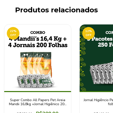
Produtos relacionados
22
%
12
%
OFF
OFF
Super Combo All Papers Pet Areia
Jornal Higiêncio P
Mandii 16,8kg +Jornal Higiênico 200
fol
Folhas