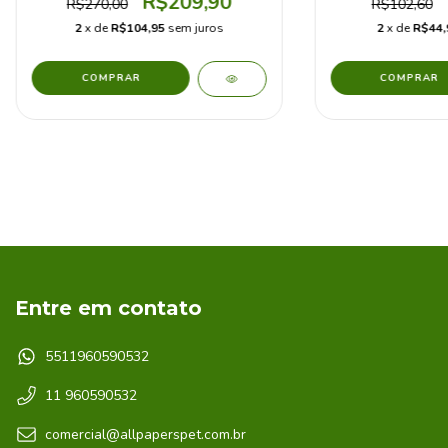
R$209,90
R$270,00
R$102,60
2
x de
R$104,95
sem juros
2
x de
R$44,
Entre em contato
5511960590532
11 960590532
comercial@allpaperspet.com.br