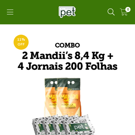
0
11
%
OFF